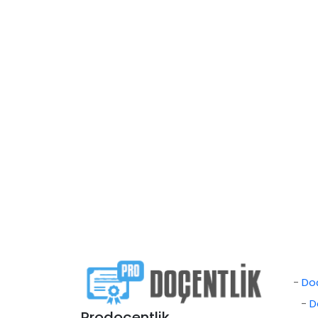
-
Doç
-
D
Prodoçentlik