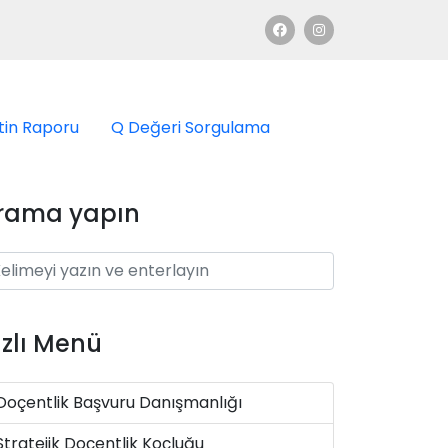
tin Raporu
Q Değeri Sorgulama
rama yapın
ızlı Menü
Doçentlik Başvuru Danışmanlığı
Stratejik Doçentlik Koçluğu