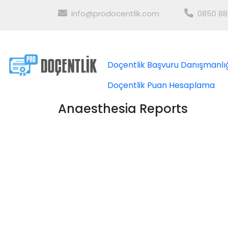
info@prodocentlik.com
0850 88
Doçentlik Başvuru Danışmanlı
Doçentlik Puan Hesaplama
Anaesthesia Reports