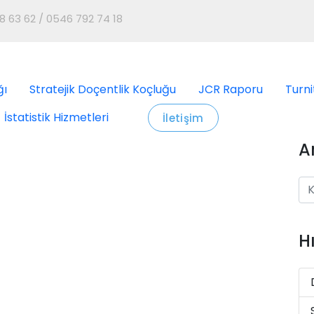
8 63 62 / 0546 792 74 18
ğı
Stratejik Doçentlik Koçluğu
JCR Raporu
Turni
İstatistik Hizmetleri
İletişim
A
H