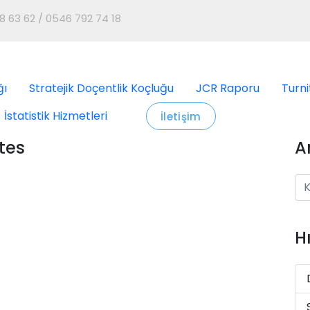
8 63 62 / 0546 792 74 18
ğı
Stratejik Doçentlik Koçluğu
JCR Raporu
Turni
İstatistik Hizmetleri
İletişim
tes
A
H