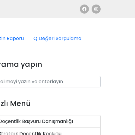
tin Raporu
Q Değeri Sorgulama
rama yapın
ızlı Menü
Doçentlik Başvuru Danışmanlığı
Stratejik Doçentlik Koçluğu