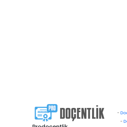
-
Doç
-
D
Prodoçentlik