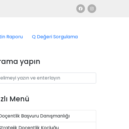
tin Raporu
Q Değeri Sorgulama
rama yapın
ızlı Menü
Doçentlik Başvuru Danışmanlığı
Stratejik Doçentlik Koçluğu