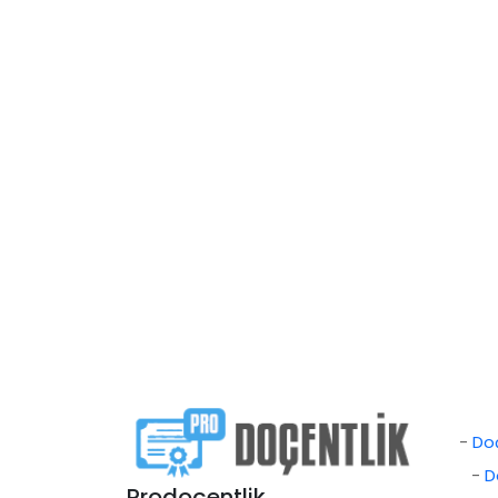
-
Doç
-
D
Prodoçentlik