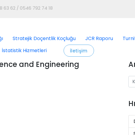
8 63 62 / 0546 792 74 18
ğı
Stratejik Doçentlik Koçluğu
JCR Raporu
Turni
İstatistik Hizmetleri
İletişim
ience and Engineering
A
H