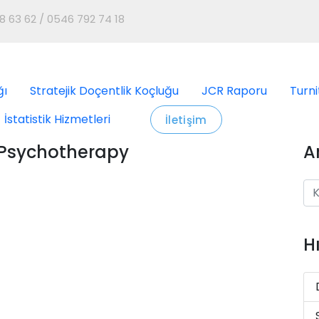
8 63 62 / 0546 792 74 18
ğı
Stratejik Doçentlik Koçluğu
JCR Raporu
Turni
İstatistik Hizmetleri
İletişim
d Psychotherapy
A
H