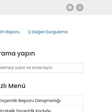
tin Raporu
Q Değeri Sorgulama
rama yapın
ızlı Menü
Doçentlik Başvuru Danışmanlığı
Stratejik Doçentlik Koçluğu