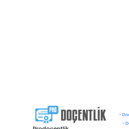
-
Doç
-
D
Prodoçentlik