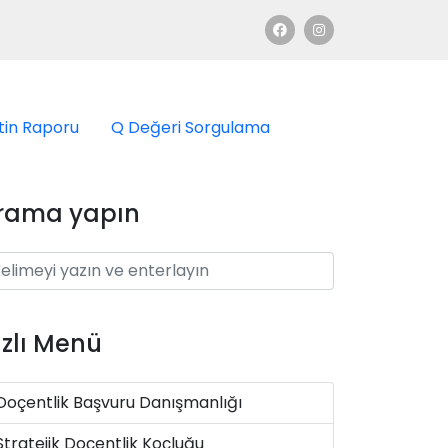
tin Raporu
Q Değeri Sorgulama
rama yapın
ızlı Menü
Doçentlik Başvuru Danışmanlığı
Stratejik Doçentlik Koçluğu