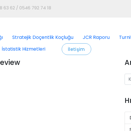
8 63 62 / 0546 792 74 18
ğı
Stratejik Doçentlik Koçluğu
JCR Raporu
Turni
İstatistik Hizmetleri
İletişim
Review
A
H