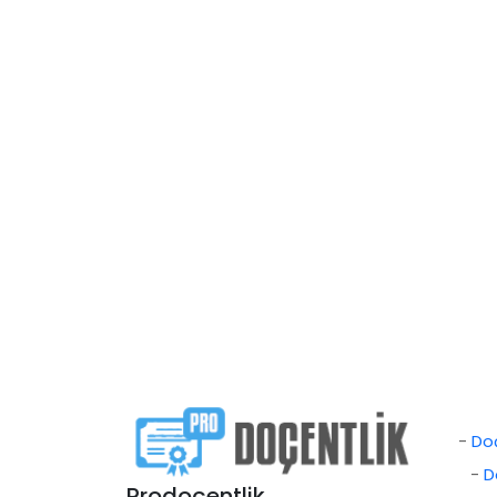
-
Doç
-
D
Prodoçentlik