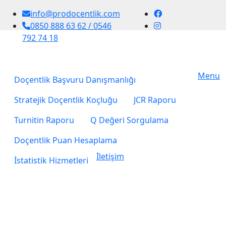
info@prodocentlik.com
0850 888 63 62 / 0546
792 74 18
Menu
Doçentlik Başvuru Danışmanlığı
Stratejik Doçentlik Koçluğu
JCR Raporu
Turnitin Raporu
Q Değeri Sorgulama
Doçentlik Puan Hesaplama
İletişim
İstatistik Hizmetleri