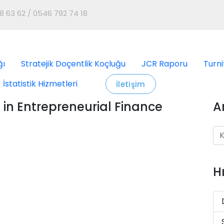
8 63 62 / 0546 792 74 18
ğı
Stratejik Doçentlik Koçluğu
JCR Raporu
Turni
İstatistik Hizmetleri
İletişim
 in Entrepreneurial Finance
A
H