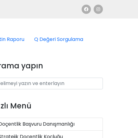
tin Raporu
Q Değeri Sorgulama
rama yapın
ızlı Menü
Doçentlik Başvuru Danışmanlığı
Stratejik Doçentlik Koçluğu