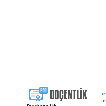
-
Doç
-
D
Prodoçentlik