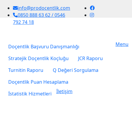
info@prodocentlik.com
0850 888 63 62 / 0546
792 74 18
Menu
Doçentlik Başvuru Danışmanlığı
Stratejik Doçentlik Koçluğu
JCR Raporu
Turnitin Raporu
Q Değeri Sorgulama
Doçentlik Puan Hesaplama
İletişim
İstatistik Hizmetleri