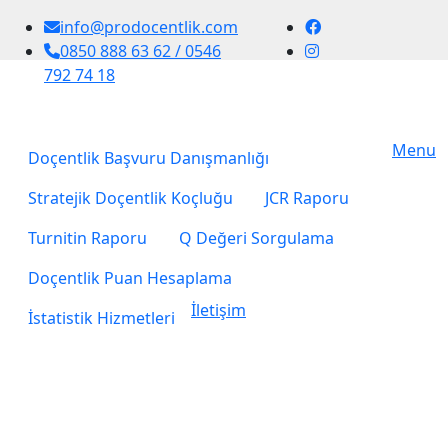
info@prodocentlik.com
0850 888 63 62 / 0546
792 74 18
Menu
Doçentlik Başvuru Danışmanlığı
Stratejik Doçentlik Koçluğu
JCR Raporu
Turnitin Raporu
Q Değeri Sorgulama
Doçentlik Puan Hesaplama
İletişim
İstatistik Hizmetleri