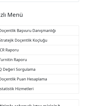
ızlı Menü
Doçentlik Başvuru Danışmanlığı
Stratejik Doçentlik Koçluğu
JCR Raporu
Turnitin Raporu
Q Değeri Sorgulama
Doçentlik Puan Hesaplama
İstatistik Hizmetleri