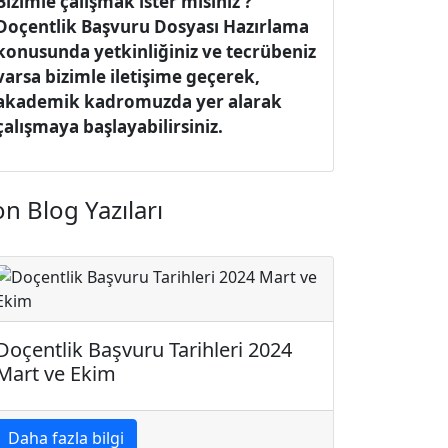
Bizimle çalışmak ister misiniz ?
Doçentlik Başvuru Dosyası Hazırlama
konusunda yetkinliğiniz ve tecrübeniz
varsa bizimle iletişime geçerek,
akademik kadromuzda yer alarak
çalışmaya başlayabilirsiniz.
n Blog Yazıları
Doçentlik Başvuru Tarihleri 2024
Mart ve Ekim
Daha fazla bilgi