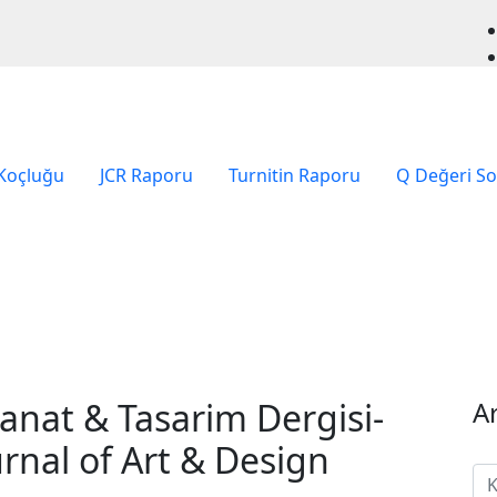
 Koçluğu
JCR Raporu
Turnitin Raporu
Q Değeri S
anat & Tasarim Dergisi-
A
rnal of Art & Design