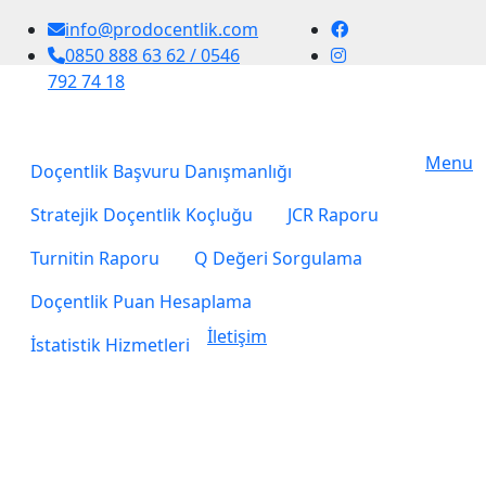
info@prodocentlik.com
0850 888 63 62 / 0546
792 74 18
Menu
Doçentlik Başvuru Danışmanlığı
Stratejik Doçentlik Koçluğu
JCR Raporu
Turnitin Raporu
Q Değeri Sorgulama
Doçentlik Puan Hesaplama
İletişim
İstatistik Hizmetleri