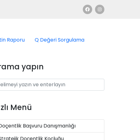
tin Raporu
Q Değeri Sorgulama
rama yapın
ızlı Menü
Doçentlik Başvuru Danışmanlığı
Stratejik Doçentlik Koçluğu