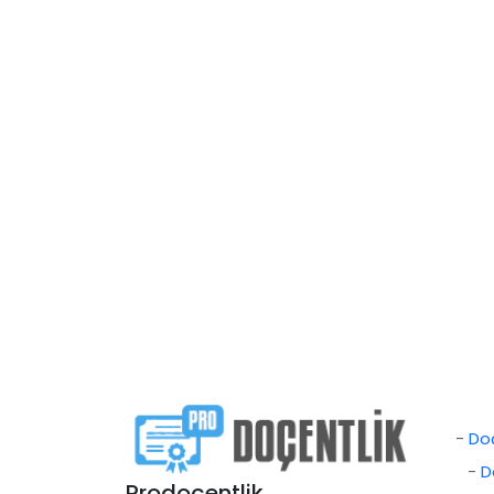
-
Doç
-
D
Prodoçentlik