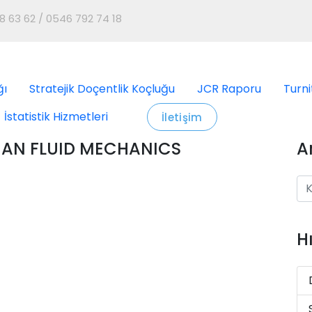
8 63 62 / 0546 792 74 18
ğı
Stratejik Doçentlik Koçluğu
JCR Raporu
Turni
İstatistik Hizmetleri
İletişim
AN FLUID MECHANICS
A
H